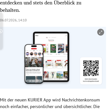
entdecken und stets den Überblick zu
rreich Untermenü
behalten.
rt Untermenü
06.07.2026, 14:10
schaft Untermenü
Copyright-Hinweis öffnen/schließen
s Untermenü
zeit Untermenü
undheit Untermenü
tur Untermenü
nung Untermenü
lität Untermenü
Mit der neuen KURIER App wird Nachrichtenkonsum
noch einfacher, persönlicher und übersichtlicher. Die