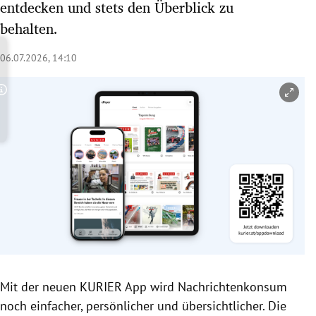
entdecken und stets den Überblick zu
rreich Untermenü
behalten.
rt Untermenü
06.07.2026, 14:10
schaft Untermenü
Copyright-Hinweis öffnen/schließen
s Untermenü
zeit Untermenü
undheit Untermenü
tur Untermenü
nung Untermenü
lität Untermenü
Mit der neuen KURIER App wird Nachrichtenkonsum
noch einfacher, persönlicher und übersichtlicher. Die