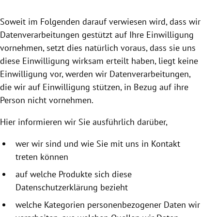
rreich Untermenü
Soweit im Folgenden darauf verwiesen wird, dass wir
rt Untermenü
Datenverarbeitungen gestützt auf Ihre Einwilligung
vornehmen, setzt dies natürlich voraus, dass sie uns
schaft Untermenü
diese Einwilligung wirksam erteilt haben, liegt keine
Einwilligung vor, werden wir Datenverarbeitungen,
s Untermenü
die wir auf Einwilligung stützen, in Bezug auf ihre
Person nicht vornehmen.
zeit Untermenü
Hier informieren wir Sie ausführlich darüber,
undheit Untermenü
wer wir sind und wie Sie mit uns in Kontakt
tur Untermenü
treten können
nung Untermenü
auf welche Produkte sich diese
Datenschutzerklärung bezieht
lität Untermenü
welche Kategorien personenbezogener Daten wir