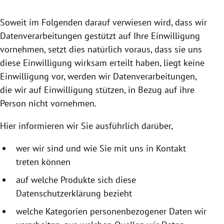
rreich Untermenü
Soweit im Folgenden darauf verwiesen wird, dass wir
rt Untermenü
Datenverarbeitungen gestützt auf Ihre Einwilligung
vornehmen, setzt dies natürlich voraus, dass sie uns
schaft Untermenü
diese Einwilligung wirksam erteilt haben, liegt keine
Einwilligung vor, werden wir Datenverarbeitungen,
s Untermenü
die wir auf Einwilligung stützen, in Bezug auf ihre
Person nicht vornehmen.
zeit Untermenü
Hier informieren wir Sie ausführlich darüber,
undheit Untermenü
wer wir sind und wie Sie mit uns in Kontakt
tur Untermenü
treten können
nung Untermenü
auf welche Produkte sich diese
Datenschutzerklärung bezieht
lität Untermenü
welche Kategorien personenbezogener Daten wir