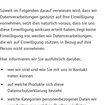
rreich Untermenü
Soweit im Folgenden darauf verwiesen wird, dass wir
rt Untermenü
Datenverarbeitungen gestützt auf Ihre Einwilligung
vornehmen, setzt dies natürlich voraus, dass sie uns
schaft Untermenü
diese Einwilligung wirksam erteilt haben, liegt keine
Einwilligung vor, werden wir Datenverarbeitungen,
s Untermenü
die wir auf Einwilligung stützen, in Bezug auf ihre
Person nicht vornehmen.
zeit Untermenü
Hier informieren wir Sie ausführlich darüber,
undheit Untermenü
wer wir sind und wie Sie mit uns in Kontakt
tur Untermenü
treten können
nung Untermenü
auf welche Produkte sich diese
Datenschutzerklärung bezieht
lität Untermenü
welche Kategorien personenbezogener Daten wir