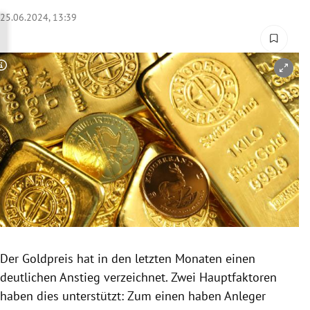
rreich Untermenü
25.06.2024, 13:39
rt Untermenü
Copyright-Hinweis öffnen/schließen
schaft Untermenü
s Untermenü
zeit Untermenü
undheit Untermenü
tur Untermenü
nung Untermenü
Der Goldpreis hat in den letzten Monaten einen
deutlichen Anstieg verzeichnet. Zwei Hauptfaktoren
lität Untermenü
haben dies unterstützt: Zum einen haben Anleger