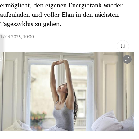
ermöglicht, den eigenen Energietank wieder
rreich Untermenü
aufzuladen und voller Elan in den nächsten
rt Untermenü
Tageszyklus zu gehen.
schaft Untermenü
17.03.2025, 10:00
s Untermenü
Copyright-Hinweis öffnen/schließen
zeit Untermenü
undheit Untermenü
tur Untermenü
nung Untermenü
lität Untermenü