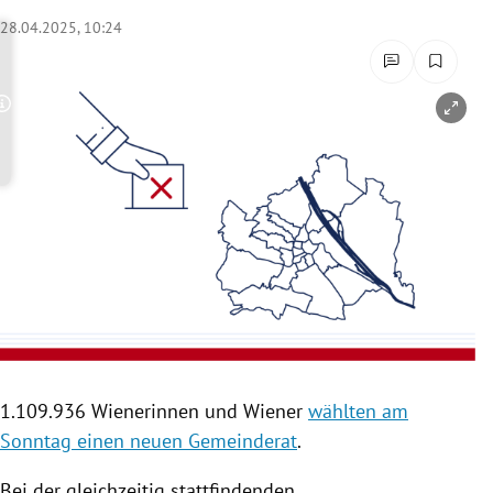
rreich Untermenü
28.04.2025, 10:24
rt Untermenü
Copyright-Hinweis öffnen/schließen
schaft Untermenü
s Untermenü
zeit Untermenü
undheit Untermenü
tur Untermenü
nung Untermenü
1.109.936 Wienerinnen und Wiener
wählten am
Sonntag einen neuen Gemeinderat
.
lität Untermenü
Bei der gleichzeitig stattfindenden