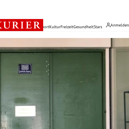
Anmelde
rreich
Politik
Wirtschaft
Sport
Kultur
Freizeit
Gesundheit
Stars