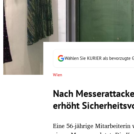
rt Untermenü
schaft Untermenü
s Untermenü
zeit Untermenü
Wählen Sie KURIER als bevorzugte 
undheit Untermenü
Wien
tur Untermenü
Nach Messerattacke
nung Untermenü
erhöht Sicherheits
lität Untermenü
Eine 56-jährige Mitarbeiteri