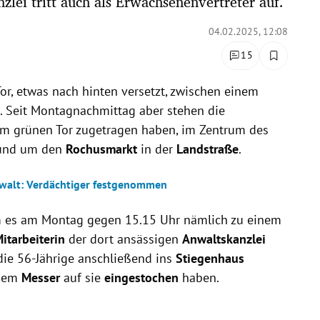
zlei tritt auch als Erwachsenenvertreter auf.
04.02.2025, 12:08
15
or, etwas nach hinten versetzt, zwischen einem
. Seit Montagnachmittag aber stehen die
sem grünen Tor zugetragen haben, im Zentrum des
 rund um den
Rochusmarkt
in der
Landstraße
.
nwalt: Verdächtiger festgenommen
m es am Montag gegen 15.15 Uhr nämlich zu einem
itarbeiterin
der dort ansässigen
Anwaltskanzlei
die 56-Jährige anschließend ins
Stiegenhaus
inem
Messer
auf sie
eingestochen
haben.