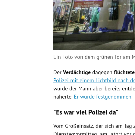
Ein Foto von dem grünen Tor am M
Der
Verdächtige
dagegen
flüchtete
Polizei mit einem Lichtbild nach 
wurde der Mann aber bereits entde
näherte.
Er wurde festgenommen.
"Es war viel Polizei da"
Vom Großeinsatz, der sich am Tag 
Dienstagvormittag am Tatort vor d