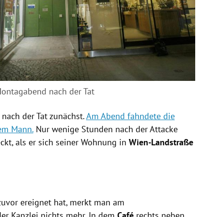
ontagabend nach der Tat
nach der Tat zunächst.
Am Abend fahndete die
dem Mann.
Nur wenige Stunden nach der Attacke
ckt, als er sich seiner Wohnung in
Wien-Landstraße
zuvor ereignet hat, merkt man am
er Kanzlei nichts mehr. In dem
Café
rechts neben