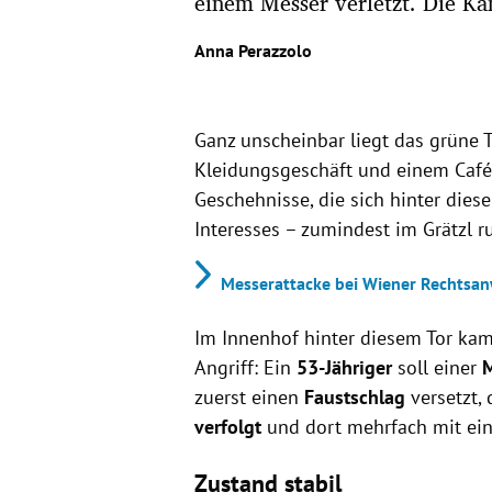
einem Messer verletzt. Die Kan
Anna Perazzolo
Ganz unscheinbar liegt das grüne T
Kleidungsgeschäft und einem Café
Geschehnisse, die sich hinter die
Interesses – zumindest im Grätzl
Messerattacke bei Wiener Rechtsa
Im Innenhof hinter diesem Tor ka
Angriff: Ein
53-Jähriger
soll einer
M
zuerst einen
Faustschlag
versetzt, 
verfolgt
und dort mehrfach mit e
Zustand stabil