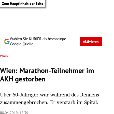
Zum Hauptinhalt der Seite
Wählen Sie KURIER als bevorzugte
Aktivieren
Google-Quelle
Wien
Wien: Marathon-Teilnehmer im
AKH gestorben
Über 60-Jähriger war während des Rennens
zusammengebrochen. Er verstarb im Spital.
tik Untermenü
08.04.2019, 12:39