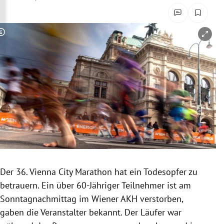
rreich Untermenü
rt Untermenü
Copyright-Hinweis öffnen/schließen
schaft Untermenü
s Untermenü
zeit Untermenü
undheit Untermenü
tur Untermenü
Der 36.
Vienna City Marathon
hat ein
Todesopfer
zu
nung Untermenü
betrauern. Ein über 60-Jähriger Teilnehmer ist am
Sonntagnachmittag im Wiener AKH verstorben,
lität Untermenü
gaben die Veranstalter bekannt. Der Läufer war