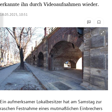
erkannte ihn durch Videoaufnahmen wieder.
rreich Untermenü
18.05.2025, 10:51
rt Untermenü
schaft Untermenü
Copyright-Hinweis öffnen/schließen
s Untermenü
zeit Untermenü
undheit Untermenü
tur Untermenü
nung Untermenü
lität Untermenü
Ein aufmerksamer Lokalbesitzer hat am Samstag zur
raschen Festnahme eines mutmaßlichen Einbrechers