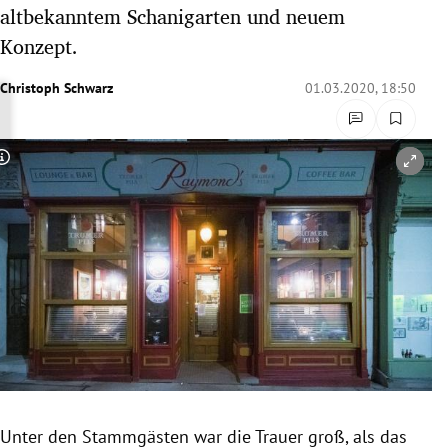
altbekanntem Schanigarten und neuem
rreich Untermenü
Konzept.
rt Untermenü
Christoph Schwarz
01.03.2020, 18:50
schaft Untermenü
s Untermenü
Copyright-Hinweis öffnen/schließen
zeit Untermenü
undheit Untermenü
tur Untermenü
nung Untermenü
lität Untermenü
Unter den Stammgästen war die Trauer groß, als das