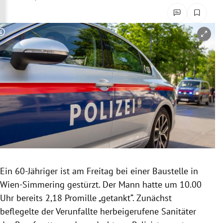
rreich Untermenü
rt Untermenü
Copyright-Hinweis öffnen/schließen
schaft Untermenü
s Untermenü
zeit Untermenü
undheit Untermenü
tur Untermenü
Ein 60-Jähriger ist am Freitag bei einer Baustelle in
nung Untermenü
Wien-Simmering gestürzt. Der Mann hatte um 10.00
Uhr bereits 2,18 Promille „getankt“. Zunächst
lität Untermenü
beflegelte der Verunfallte herbeigerufene Sanitäter