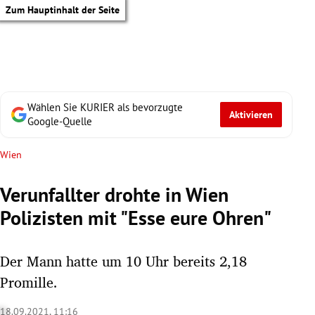
Zum Hauptinhalt der Seite
Wählen Sie KURIER als bevorzugte
Aktivieren
Google-Quelle
Wien
Verunfallter drohte in Wien
Polizisten mit "Esse eure Ohren"
Der Mann hatte um 10 Uhr bereits 2,18
Promille.
tik Untermenü
18.09.2021, 11:16