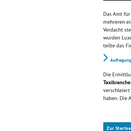
Das Amt fü
mehreren ei
Verdacht st
wurden Luxu
teilte das 
Aufregung
Die Ermittl
Taxibranche
verschleier
haben. Die 
Zur Startse