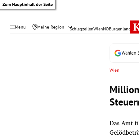
Zum Hauptinhalt der Seite
Menü
Meine Region
Schlagzeilen
Wien
NÖ
Burgenland
Öste
Wählen S
Wien
Millio
Steuer
Das Amt f
tik Untermenü
Gelödbeträ
rreich Untermenü