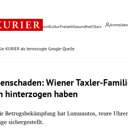
Anmelde
rreich
Politik
Wirtschaft
Sport
Kultur
Freizeit
Gesundheit
Stars
ie KURIER als bevorzugte Google-Quelle
nenschaden: Wiener Taxler-Famili
n hinterzogen haben
ür Betrugsbekämpfung hat Luxusautos, teure Uhre
ge sichergestellt.