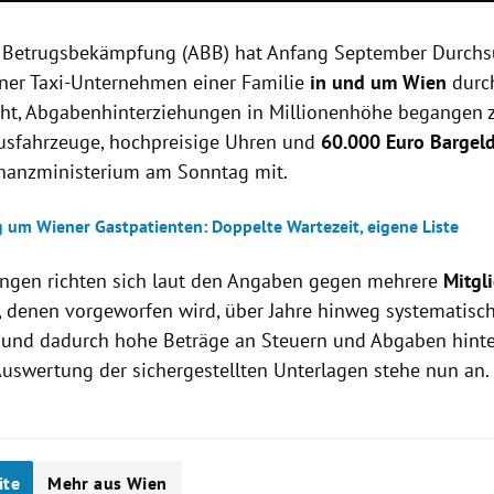
r Betrugsbekämpfung (ABB) hat Anfang September Durch
ner Taxi-Unternehmen einer Familie
in und um Wien
durch
eht, Abgabenhinterziehungen in Millionenhöhe begangen 
sfahrzeuge, hochpreisige Uhren und
60.000 Euro Bargel
Finanzministerium am Sonntag mit.
 um Wiener Gastpatienten: Doppelte Wartezeit, eigene Liste
ungen richten sich laut den Angaben gegen mehrere
Mitgl
, denen vorgeworfen wird, über Jahre hinweg systematis
t und dadurch hohe Beträge an Steuern und Abgaben hint
Auswertung der sichergestellten Unterlagen stehe nun an.
ite
Mehr aus Wien