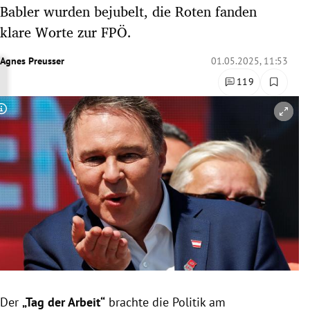
Babler wurden bejubelt, die Roten fanden
rreich Untermenü
klare Worte zur FPÖ.
rt Untermenü
Agnes Preusser
01.05.2025, 11:53
schaft Untermenü
119
s Untermenü
Copyright-Hinweis öffnen/schließen
zeit Untermenü
undheit Untermenü
tur Untermenü
nung Untermenü
lität Untermenü
Der
„Tag der Arbeit“
brachte die Politik am