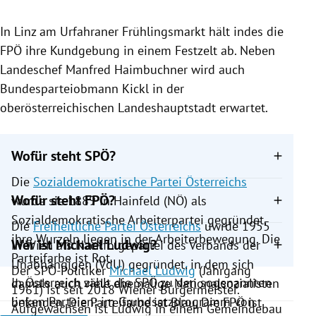
In Linz am Urfahraner Frühlingsmarkt hält indes die
FPÖ ihre Kundgebung in einem Festzelt ab. Neben
Landeschef Manfred Haimbuchner wird auch
Bundesparteiobmann Kickl in der
oberösterreichischen Landeshauptstadt erwartet.
Wofür steht SPÖ?
Die
Sozialdemokratische Partei Österreichs
Wofür steht FPÖ?
wurde sie 1889 in Hainfeld (NÖ) als
Sozialdemokratische Arbeiterpartei gegründet,
Die
Freiheitliche Partei Österreichs
uwrde 1955
ihre Wurzeln liegen in der Arbeiterbewegung. Die
Wer ist Michael Ludwig?
in Wien als Nachfolgepartei des Verbands der
Parteifarbe ist Rot.
Unabhängigen (VdU) gegründet, in dem sich
Der SPÖ-Politiker
Michael Ludwig
(Jahrgang
In Österreich zählt die SPÖ zu den sogenannten
damals auch viele ehemalige Nationalsozialisten
1961) ist seit 2018 Wiener Bürgermeister.
linken Parteien; im Grundsatzprogramm von
befanden. Die Parteifarbe ist Blau. Die FPÖ ist
Aufgewachsen ist Ludwig in einem Gemeindebau