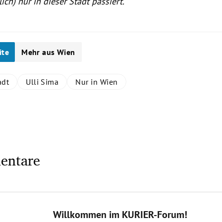
ich) nur in dieser Stadt passiert.
ite
Mehr aus Wien
adt
Ulli Sima
Nur in Wien
entare