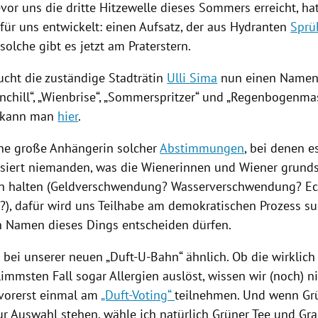
vor uns die dritte
Hitzewelle
dieses Sommers erreicht, hat
für uns entwickelt: einen Aufsatz, der aus Hydranten
Sprü
solche gibt es jetzt am Praterstern.
ucht die zuständige Stadträtin
Ulli Sima
nun einen Namen.
nchill“, „Wienbrise“, „Sommerspritzer“ und „Regenbogenma
 kann man
hier
.
eine große Anhängerin solcher
Abstimmungen
, bei denen e
ssiert niemanden, was die Wienerinnen und Wiener grunds
on halten (Geldverschwendung? Wasserverschwendung? Ec
?), dafür wird uns Teilhabe am demokratischen Prozess su
n Namen dieses Dings entscheiden dürfen.
 bei unserer neuen „Duft-U-Bahn“ ähnlich. Ob die wirklich 
immsten Fall sogar Allergien auslöst, wissen wir (noch) ni
vorerst einmal am
„Duft-Voting“
teilnehmen. Und wenn Gr
ur Auswahl stehen, wähle ich natürlich Grüner Tee und Gra