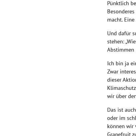
Pünktlich be
Besonderes 
macht. Eine 
Und dafür s
stehen: „Wie
Abstimmen
Ich bin ja 
Zwar intere
dieser Akti
Klimaschutz
wir über de
Das ist auch
oder im schl
können wir 
Grapefruit z