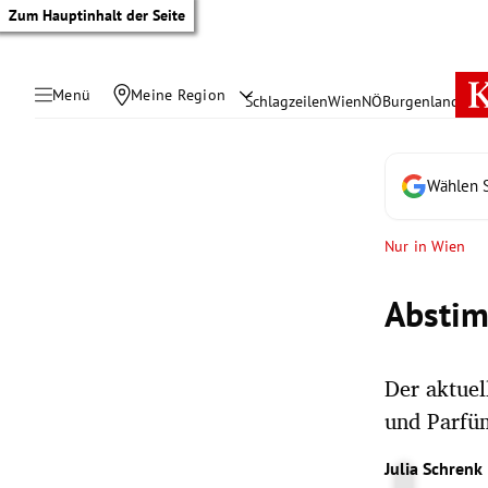
Zum Hauptinhalt der Seite
Menü
Meine Region
Schlagzeilen
Wien
NÖ
Burgenland
Öste
Wählen S
Nur in Wien
Abstim
Der aktue
und Parfüm
tik Untermenü
Julia Schrenk
rreich Untermenü