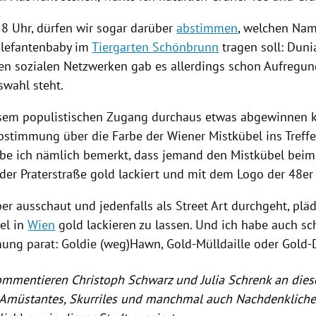
 8 Uhr, dürfen wir sogar darüber
abstimmen
, welchen Nam
Elefantenbaby im
Tiergarten Schönbrunn
tragen soll: Dunia
den sozialen Netzwerken gab es allerdings schon Aufregung
swahl steht.
esem populistischen Zugang durchaus etwas abgewinnen 
bstimmung
über die Farbe der Wiener Mistkübel ins Treffe
be ich nämlich bemerkt, dass jemand den Mistkübel beim
 der
Praterstraße
gold lackiert und mit dem Logo der 48er 
er ausschaut und jedenfalls als Street Art durchgeht, plädi
el in
Wien
gold lackieren zu lassen. Und ich habe auch s
mung
parat: Goldie (weg)Hawn, Gold-Mülldaille oder Gold-
kommentieren
Christoph Schwarz
und
Julia Schrenk
an diese
Amüstantes, Skurriles und manchmal auch Nachdenkliche