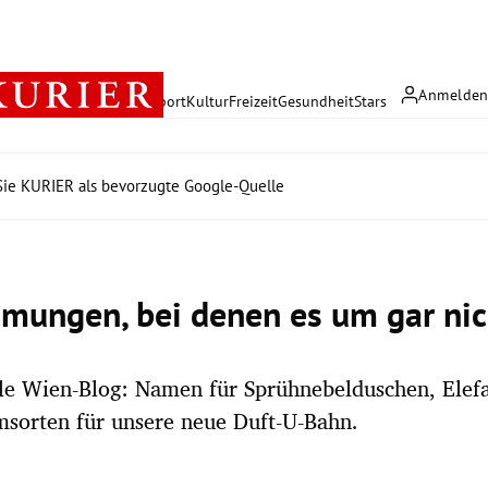
Anmelde
rreich
Politik
Wirtschaft
Sport
Kultur
Freizeit
Gesundheit
Stars
ie KURIER als bevorzugte Google-Quelle
mungen, bei denen es um gar nic
lle Wien-Blog: Namen für Sprühnebelduschen, Elef
sorten für unsere neue Duft-U-Bahn.