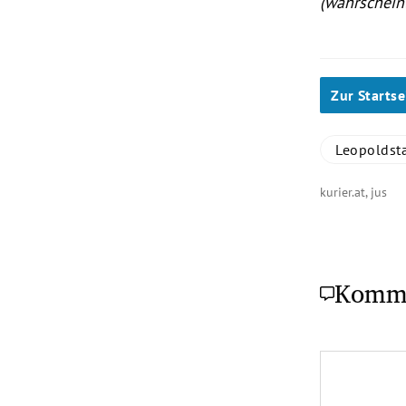
(wahrscheinl
Zur Startse
Leopoldst
kurier.at, jus
Komm