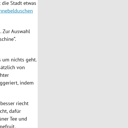
 die Stadt etwas
hnebelduschen
 Zur Auswahl
schine“.
s um nichts geht.
ätzlich von
hter
ggeriert, indem
besser riecht
cht, dafür
üner Tee und
pefruit.