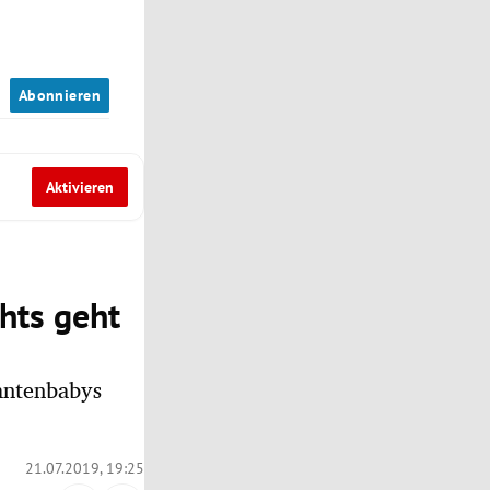
n
Abonnieren
Aktivieren
hts geht
antenbabys
21.07.2019, 19:25