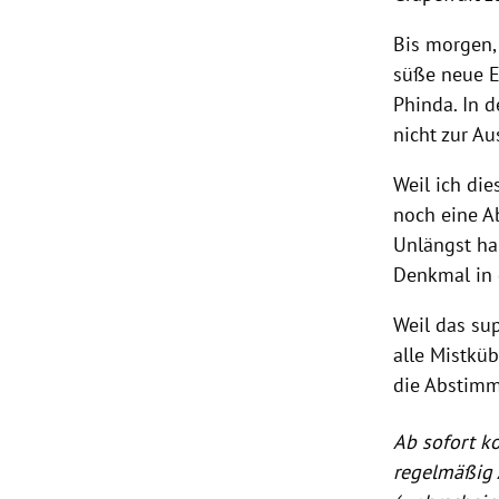
Bis morgen,
süße neue 
Phinda. In 
nicht zur Au
Weil ich di
noch eine
A
Unlängst ha
Denkmal in
Weil das sup
alle Mistküb
die
Abstim
Ab sofort 
regelmäßig 