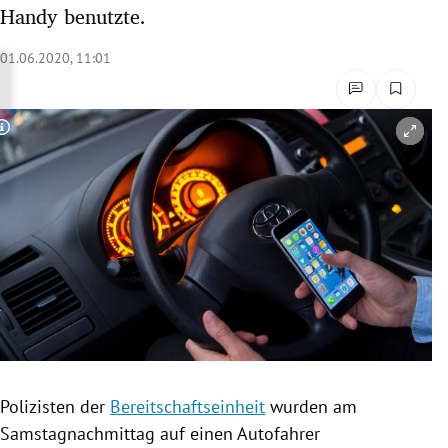
Handy benutzte.
rreich Untermenü
01.06.2020, 11:01
rt Untermenü
schaft Untermenü
Copyright-Hinweis öffnen/schließen
s Untermenü
zeit Untermenü
undheit Untermenü
tur Untermenü
nung Untermenü
lität Untermenü
Polizisten der
Bereitschaftseinheit
wurden am
Samstagnachmittag auf einen Autofahrer