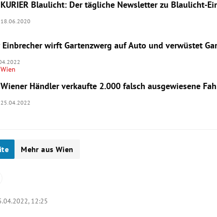
KURIER Blaulicht: Der tägliche Newsletter zu Blaulicht-E
18.06.2020
 Einbrecher wirft Gartenzwerg auf Auto und verwüstet Ga
04.2022
Wien
Wiener Händler verkaufte 2.000 falsch ausgewiesene Fah
25.04.2022
ite
Mehr aus Wien
5.04.2022, 12:25