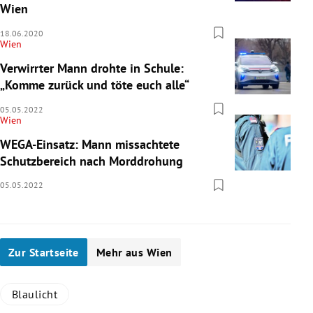
Wien
18.06.2020
Wien
Verwirrter Mann drohte in Schule:
„Komme zurück und töte euch alle“
05.05.2022
Wien
WEGA-Einsatz: Mann missachtete
Schutzbereich nach Morddrohung
05.05.2022
Zur Startseite
Mehr aus Wien
Blaulicht