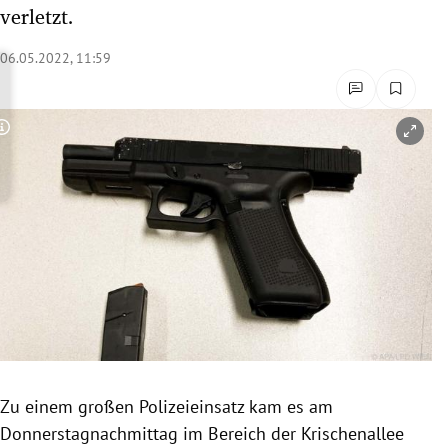
verletzt.
rreich Untermenü
06.05.2022, 11:59
rt Untermenü
schaft Untermenü
Copyright-Hinweis öffnen/schließen
s Untermenü
zeit Untermenü
undheit Untermenü
tur Untermenü
nung Untermenü
lität Untermenü
Zu einem großen Polizeieinsatz kam es am
Donnerstagnachmittag im Bereich der Krischenallee