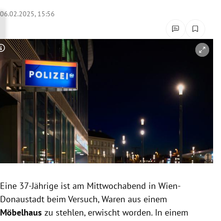
rreich Untermenü
06.02.2025, 15:56
rt Untermenü
Copyright-Hinweis öffnen/schließen
schaft Untermenü
s Untermenü
zeit Untermenü
undheit Untermenü
tur Untermenü
nung Untermenü
Eine 37-Jährige ist am Mittwochabend in Wien-
Donaustadt beim Versuch, Waren aus einem
lität Untermenü
Möbelhaus
zu stehlen, erwischt worden. In einem