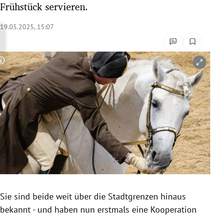
Frühstück servieren.
rreich Untermenü
19.05.2025, 15:07
rt Untermenü
schaft Untermenü
Copyright-Hinweis öffnen/schließen
s Untermenü
zeit Untermenü
undheit Untermenü
tur Untermenü
nung Untermenü
Sie sind beide weit über die Stadtgrenzen hinaus
lität Untermenü
bekannt - und haben nun erstmals eine Kooperation