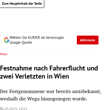
Zum Hauptinhalt der Seite
Wählen Sie KURIER als bevorzugte
Aktivieren
Google-Quelle
Wien
Festnahme nach Fahrerflucht und
zwei Verletzten in Wien
Der Festgenommene war bereits amtsbekannt,
weshalb die Wega hinzugezogen wurde.
tik Untermenü
31.03.2025, 14:15