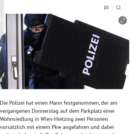
rreich Untermenü
rt Untermenü
Copyright-Hinweis öffnen/schließen
schaft Untermenü
s Untermenü
zeit Untermenü
undheit Untermenü
tur Untermenü
Die Polizei hat einen Mann festgenommen, der am
nung Untermenü
vergangenen Donnerstag auf dem Parkplatz einer
Wohnsiedlung in Wien-Hietzing zwei Personen
lität Untermenü
vorsätzlich mit einem Pkw angefahren und dabei