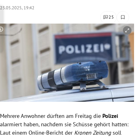
rreich Untermenü
23.05.2025, 19:42
25
rt Untermenü
Copyright-Hinweis öffnen/schließen
schaft Untermenü
s Untermenü
zeit Untermenü
undheit Untermenü
tur Untermenü
nung Untermenü
Mehrere Anwohner dürften am Freitag die
Polizei
alarmiert haben, nachdem sie Schüsse gehört hatten:
lität Untermenü
Laut einem Online-Bericht der
Kronen Zeitung
soll