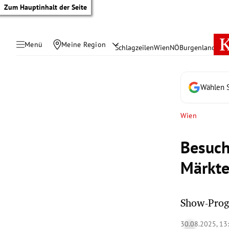
Zum Hauptinhalt der Seite
Menü
Meine Region
Schlagzeilen
Wien
NÖ
Burgenland
Öste
Wählen S
Wien
Besuch
Märkte
Show-Prog
tik Untermenü
30.08.2025, 13
rreich Untermenü