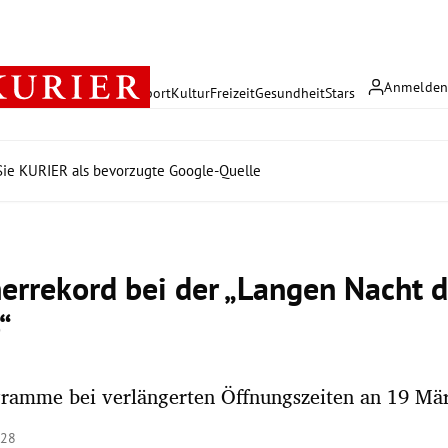
Anmelde
rreich
Politik
Wirtschaft
Sport
Kultur
Freizeit
Gesundheit
Stars
ie KURIER als bevorzugte Google-Quelle
errekord bei der „Langen Nacht 
“
ramme bei verlängerten Öffnungszeiten an 19 Mär
:28