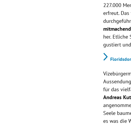
227.000 Men
erfreut. Das
durchgeführt
mitmachend
her. Etlich
gustiert un
Floridsdo
Vizebürgerm
Aussendung 
für das viel
Andreas Kut
angenommen 
Seele baume
es was die 