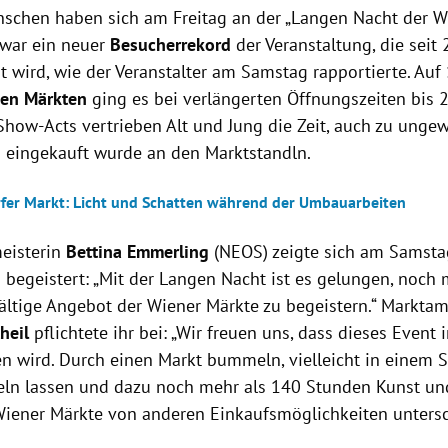
schen haben sich am Freitag an der „Langen Nacht der W
 war ein neuer
Besucherrekord
der Veranstaltung, die seit
 wird, wie der Veranstalter am Samstag rapportierte. Auf
en Märkten
ging es bei verlängerten Öffnungszeiten bis 
e Show-Acts vertrieben Alt und Jung die Zeit, auch zu ung
d eingekauft wurde an den Marktstandln.
rfer Markt: Licht und Schatten während der Umbauarbeiten
eisterin
Bettina Emmerling
(NEOS) zeigte sich am Samstag
begeistert: „Mit der Langen Nacht ist es gelungen, noc
fältige Angebot der Wiener Märkte zu begeistern.“ Marktam
heil
pflichtete ihr bei: „Wir freuen uns, dass dieses Event
wird. Durch einen Markt bummeln, vielleicht in einem S
ln lassen und dazu noch mehr als 140 Stunden Kunst und 
Wiener Märkte von anderen Einkaufsmöglichkeiten untersc