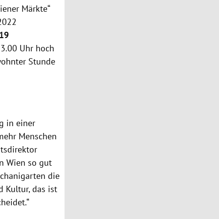
iener Märkte“
 2022
19
23.00 Uhr hoch
ewohnter Stunde
 in einer
h mehr Menschen
tsdirektor
 in Wien so gut
chanigarten die
Kultur, das ist
heidet.“