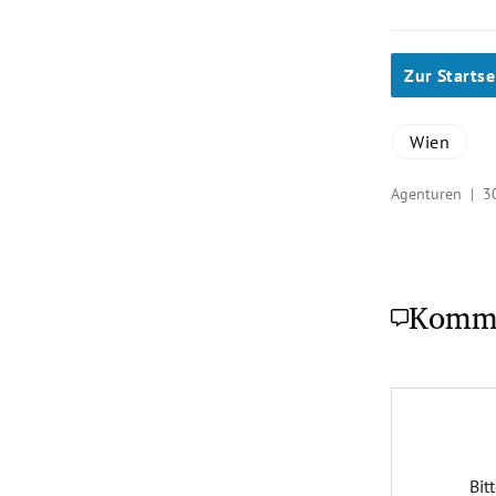
Zur Startse
Wien
Agenturen |
3
Komm