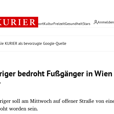
Anmelde
rreich
Politik
Wirtschaft
Sport
Kultur
Freizeit
Gesundheit
Stars
ie KURIER als bevorzugte Google-Quelle
riger bedroht Fußgänger in Wien
r
riger soll am Mittwoch auf offener Straße von ei
oht worden sein.