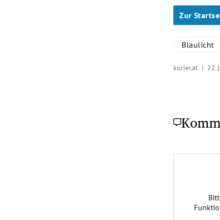
Zur Startse
Blaulicht
kurier.at |
22.
Komm