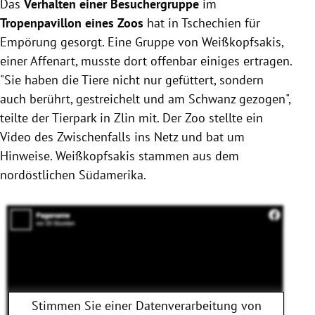
Das
Verhalten einer Besuchergruppe
durch Füttern und Ziehen am Schwanz.
im
Der Zoo warnt vor gesundheitlichen Risiken durch
Tropenpavillon eines Zoos
hat in Tschechien für
ungeeignete Nahrung wie Schokolade für die Affen.
Empörung gesorgt. Eine Gruppe von Weißkopfsakis,
Zoodirektor beschreibt Herausforderungen bei der
einer Affenart, musste dort offenbar einiges ertragen.
Überwachung der Besucher an belebten Tagen.
"Sie haben die Tiere nicht nur gefüttert, sondern
auch berührt, gestreichelt und am Schwanz gezogen",
teilte der Tierpark in Zlin mit. Der Zoo stellte ein
Video des Zwischenfalls ins Netz und bat um
Hinweise. Weißkopfsakis stammen aus dem
nordöstlichen Südamerika.
Stimmen Sie einer Datenverarbeitung von