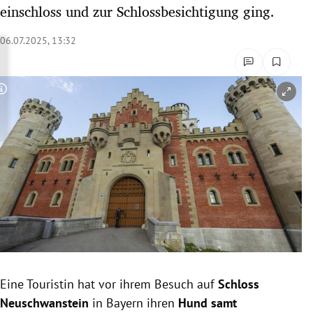
einschloss und zur Schlossbesichtigung ging.
rreich Untermenü
06.07.2025, 13:32
rt Untermenü
schaft Untermenü
Copyright-Hinweis öffnen/schließen
s Untermenü
zeit Untermenü
undheit Untermenü
tur Untermenü
nung Untermenü
lität Untermenü
Eine Touristin hat vor ihrem Besuch auf
Schloss
Neuschwanstein
in Bayern ihren
Hund samt