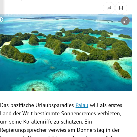
rreich Untermenü
rt Untermenü
Copyright-Hinweis öffnen/schließen
schaft Untermenü
s Untermenü
zeit Untermenü
undheit Untermenü
tur Untermenü
Das pazifische
Urlaubsparadies
Palau
will als erstes
nung Untermenü
Land der Welt bestimmte Sonnencremes verbieten,
um seine
Korallenriffe
zu schützen. Ein
lität Untermenü
Regierungssprecher verwies am Donnerstag in der