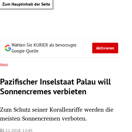
Zum Hauptinhalt der Seite
Wählen Sie KURIER als bevorzugte
Aktivieren
Google-Quelle
Welt
Pazifischer Inselstaat Palau will
Sonnencremes verbieten
Zum Schutz seiner Korallenriffe werden die
meisten Sonnencremen verboten.
tik Untermenü
01.11.2018, 12:45