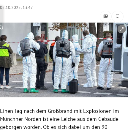
rreich Untermenü
02.10.2025, 13:47
rt Untermenü
Copyright-Hinweis öffnen/schließen
schaft Untermenü
s Untermenü
zeit Untermenü
undheit Untermenü
tur Untermenü
nung Untermenü
Einen Tag nach dem Großbrand mit Explosionen im
Münchner Norden ist eine Leiche aus dem Gebäude
lität Untermenü
geborgen worden. Ob es sich dabei um den 90-