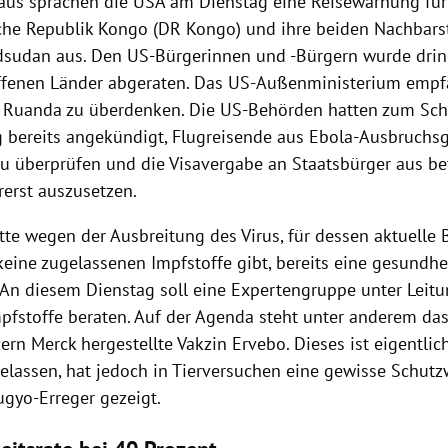
aus sprachen die USA am Dienstag eine Reisewarnung für
he Republik Kongo (DR Kongo) und ihre beiden Nachbar
sudan aus. Den US-Bürgerinnen und -Bürgern wurde dri
offenen Länder abgeraten. Das US-Außenministerium empf
 Ruanda zu überdenken. Die US-Behörden hatten zum Sch
 bereits angekündigt, Flugreisende aus Ebola-Ausbruchsg
 überprüfen und die Visavergabe an Staatsbürger aus be
rerst auszusetzen.
te wegen der Ausbreitung des Virus, für dessen aktuelle
keine zugelassenen Impfstoffe gibt, bereits eine gesundhe
 An diesem Dienstag soll eine Expertengruppe unter Leit
pfstoffe beraten. Auf der Agenda steht unter anderem da
n Merck hergestellte Vakzin Ervebo. Dieses ist eigentlich
gelassen, hat jedoch in Tierversuchen eine gewisse Schut
gyo-Erreger gezeigt.