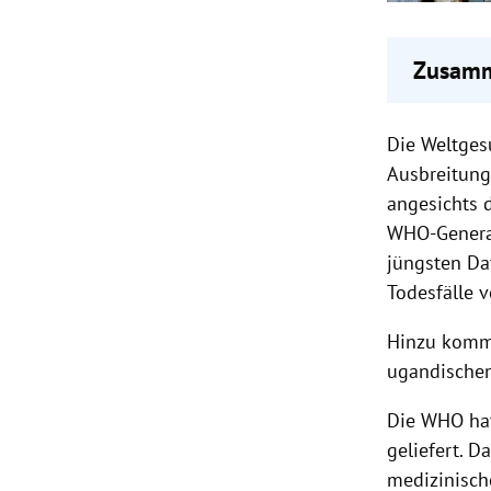
Zusamm
Ein mit
Die Weltges
Sechs 
Deutsc
Ausbreitung
Die WH
angesichts 
Gesund
WHO-General
jüngsten Da
Todesfälle v
Hinzu komme
ugandischen
Die WHO hat
geliefert. 
medizinische