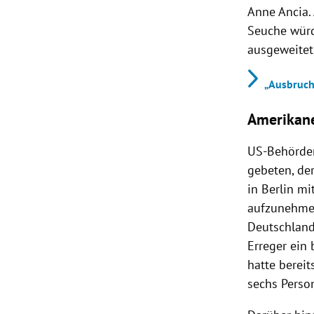
Anne Ancia.
Seuche würd
ausgeweitet,
„Ausbruch
Amerikane
US-Behörden
gebeten, der
in Berlin mi
aufzunehmen
Deutschland
Erreger ein
hatte berei
sechs Perso