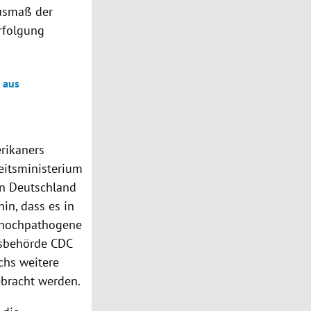
Ausmaß der
rfolgung
 aus
rikaners
heitsministerium
 in Deutschland
in, dass es in
h hochpathogene
tsbehörde CDC
chs weitere
ebracht werden.