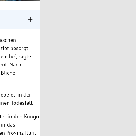
erlegt werden.
raschen
nach
tief besorgt
ternationalen
euche“, sagte
enf. Nach
aßliche
ebe es in der
nen Todesfall.
ter in den Kongo
für das
n Provinz Ituri,