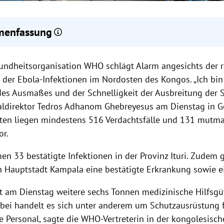
enfassung
 Ebola infizierter US-Arzt soll zur Behandlung nach Deutschland v
undheitsorganisation WHO schlägt Alarm angesichts der 
Kontaktpersonen mit hohem Ansteckungsrisiko werden ebenfalls 
hland gebracht.
 der Ebola-Infektionen im Nordosten des Kongos. „Ich bin 
O hat wegen eines Ebola-Ausbruchs im Kongo und Uganda den in
des Ausmaßes und der Schnelligkeit der Ausbreitung der S
heitsnotstand ausgerufen.
direktor Tedros Adhanom Ghebreyesus am Dienstag in G
ten liegen mindestens 516 Verdachtsfälle und 131 mutm
or.
n 33 bestätigte Infektionen in der Provinz Ituri. Zudem g
 Hauptstadt Kampala eine bestätigte Erkrankung sowie ei
 am Dienstag weitere sechs Tonnen medizinische Hilfsgü
Dabei handelt es sich unter anderem um Schutzausrüstung 
 Personal, sagte die WHO-Vertreterin in der kongolesische