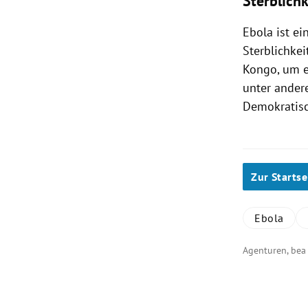
Sterblichk
Ebola ist ei
Sterblichkei
Kongo, um e
unter ander
Demokratisc
Zur Startse
Ebola
Agenturen, be