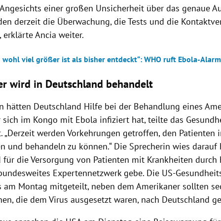
 Angesichts einer großen Unsicherheit über das genaue 
en derzeit die Überwachung, die Tests und die Kontaktve
 erklärte Ancia weiter.
 wohl viel größer ist als bisher entdeckt“: WHO ruft Ebola-Alarm
r wird in Deutschland behandelt
 hätten Deutschland Hilfe bei der Behandlung eines Ame
 sich im Kongo mit Ebola infiziert hat, teilte das Gesund
t. „Derzeit werden Vorkehrungen getroffen, den Patienten
 und behandeln zu können.“ Die Sprecherin wies darauf h
 für die Versorgung von Patienten mit Krankheiten durc
 bundesweites Expertennetzwerk gebe. Die US-Gesundhei
ts am Montag mitgeteilt, neben dem Amerikaner sollten se
nen, die dem Virus ausgesetzt waren, nach Deutschland g