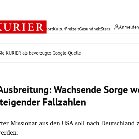
Anmelde
rreich
Politik
Wirtschaft
Sport
Kultur
Freizeit
Gesundheit
Stars
ie KURIER als bevorzugte Google-Quelle
Ausbreitung: Wachsende Sorge 
steigender Fallzahlen
erter Missionar aus den USA soll nach Deutschland
werden.