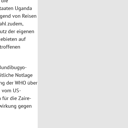
 die
staaten Uganda
ngend von Reisen
ahl zudem,
utz der eigenen
ebieten auf
troffenen
 Bundibugyo-
itliche Notlage
ung der WHO über
s vom US-
 für die Zaire-
zwirkung gegen