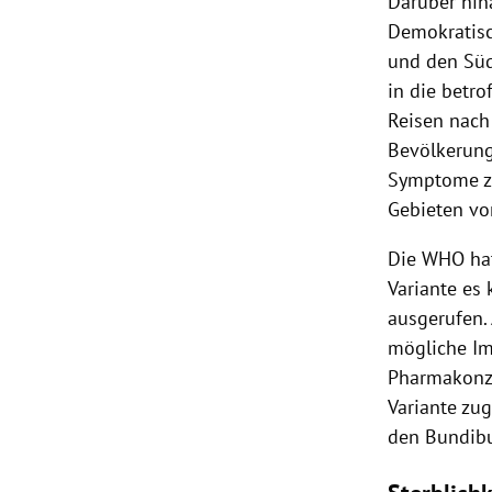
Darüber hin
Demokratisc
und den Süd
in die betr
Reisen nach
Bevölkerung
Symptome zu
Gebieten vo
Die WHO hat
Variante es 
ausgerufen.
mögliche Im
Pharmakonzer
Variante zu
den Bundibu