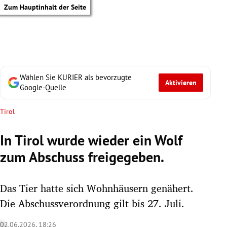
Zum Hauptinhalt der Seite
Wählen Sie KURIER als bevorzugte
Aktivieren
Google-Quelle
Tirol
In Tirol wurde wieder ein Wolf
zum Abschuss freigegeben.
Das Tier hatte sich Wohnhäusern genähert.
Die Abschussverordnung gilt bis 27. Juli.
tik Untermenü
02.06.2026, 18:26