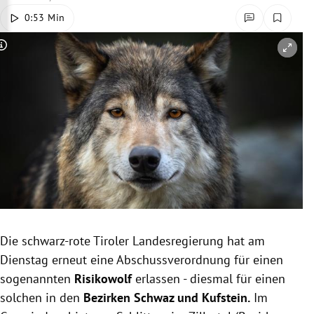
rreich Untermenü
0:53 Min
rt Untermenü
Copyright-Hinweis öffnen/schließen
schaft Untermenü
s Untermenü
zeit Untermenü
undheit Untermenü
tur Untermenü
Die schwarz-rote Tiroler Landesregierung hat am
nung Untermenü
Dienstag erneut eine Abschussverordnung für einen
sogenannten
Risikowolf
erlassen - diesmal für einen
lität Untermenü
solchen in den
Bezirken Schwaz und Kufstein.
Im