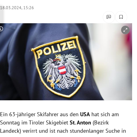
rreich Untermenü
18.03.2024, 15:26
rt Untermenü
Copyright-Hinweis öffnen/schließen
schaft Untermenü
s Untermenü
zeit Untermenü
undheit Untermenü
tur Untermenü
nung Untermenü
Ein 63-jähriger Skifahrer aus den
USA
hat sich am
Sonntag im Tiroler Skigebiet
St. Anton
(Bezirk
lität Untermenü
Landeck) verirrt und ist nach stundenlanger Suche in