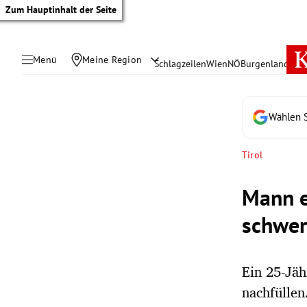
Zum Hauptinhalt der Seite
Menü
Meine Region
Schlagzeilen
Wien
NÖ
Burgenland
Öste
Wählen S
Tirol
Mann er
schwer
Ein 25-Jäh
tik Untermenü
nachfüllen
rreich Untermenü