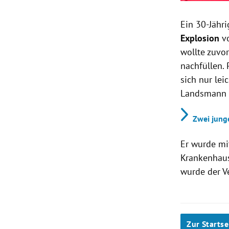
Ein 30-Jähr
Explosion
v
wollte zuvor
nachfüllen. 
sich nur le
Landsman
Zwei jung
Er wurde mi
Krankenhaus
wurde der V
Zur Startse