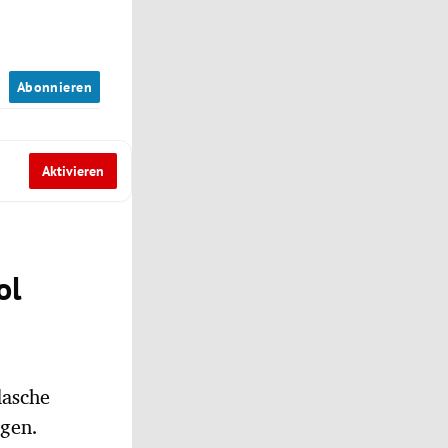
n
Abonnieren
Aktivieren
ol
lasche
ngen.