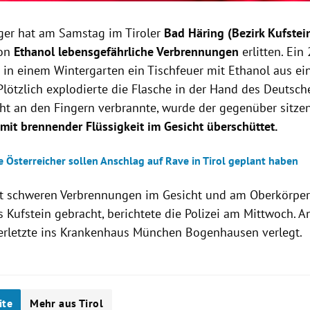
iger hat am Samstag im Tiroler
Bad Häring (Bezirk Kufstei
on
Ethanol
lebensgefährliche Verbrennungen
erlitten. Ein
 in einem Wintergarten ein Tischfeuer mit Ethanol aus ein
Plötzlich explodierte die Flasche in der Hand des Deutsc
icht an den Fingern verbrannte, wurde der gegenüber sitze
n
mit brennender Flüssigkeit im Gesicht überschüttet.
e Österreicher sollen Anschlag auf Rave in Tirol geplant haben
t schweren Verbrennungen im Gesicht und am Oberkörper
 Kufstein gebracht, berichtete die Polizei am Mittwoch. 
erletzte ins Krankenhaus München Bogenhausen verlegt.
ite
Mehr aus Tirol