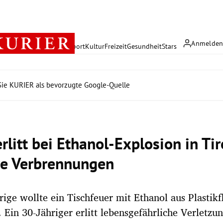
Anmelde
rreich
Politik
Wirtschaft
Sport
Kultur
Freizeit
Gesundheit
Stars
ie KURIER als bevorzugte Google-Quelle
litt bei Ethanol-Explosion in Tir
e Verbrennungen
rige wollte ein Tischfeuer mit Ethanol aus Plastikf
. Ein 30-Jähriger erlitt lebensgefährliche Verletzu