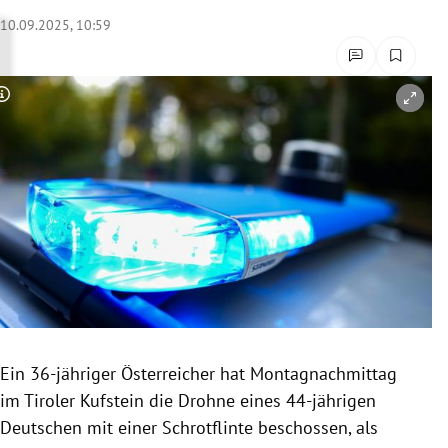
rreich Untermenü
10.09.2025, 10:59
rt Untermenü
Copyright-Hinweis öffnen/schließen
schaft Untermenü
s Untermenü
zeit Untermenü
undheit Untermenü
tur Untermenü
nung Untermenü
Ein 36-jähriger Österreicher hat Montagnachmittag
im Tiroler Kufstein die Drohne eines 44-jährigen
lität Untermenü
Deutschen mit einer Schrotflinte beschossen, als