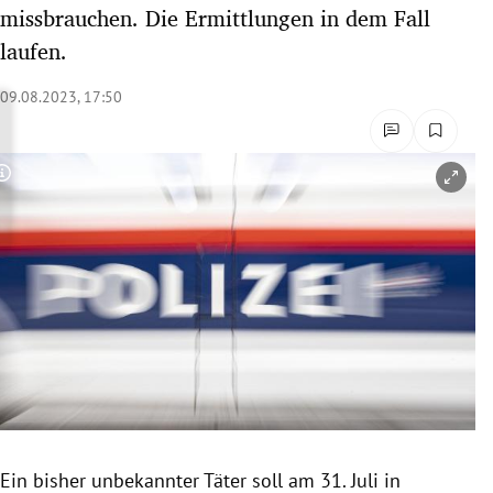
missbrauchen. Die Ermittlungen in dem Fall
rreich Untermenü
laufen.
rt Untermenü
09.08.2023, 17:50
schaft Untermenü
s Untermenü
Copyright-Hinweis öffnen/schließen
zeit Untermenü
undheit Untermenü
tur Untermenü
nung Untermenü
lität Untermenü
Ein bisher unbekannter Täter soll am 31. Juli in