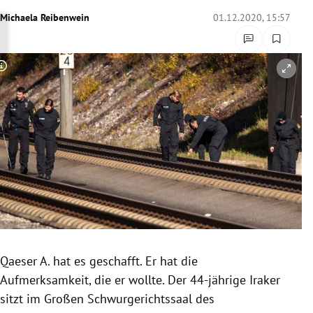
rreich Untermenü
Michaela Reibenwein
01.12.2020, 15:57
rt Untermenü
Copyright-Hinweis öffnen/schließen
schaft Untermenü
s Untermenü
zeit Untermenü
undheit Untermenü
tur Untermenü
nung Untermenü
Qaeser A. hat es geschafft. Er hat die
Aufmerksamkeit, die er wollte. Der 44-jährige Iraker
lität Untermenü
sitzt im Großen Schwurgerichtssaal des