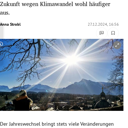
Zukunft wegen Klimawandel wohl häufiger
rreich Untermenü
aus.
rt Untermenü
Anna Strobl
27.12.2024, 16:56
schaft Untermenü
Copyright-Hinweis öffnen/schließen
s Untermenü
zeit Untermenü
undheit Untermenü
tur Untermenü
nung Untermenü
lität Untermenü
Der Jahreswechsel bringt stets viele Veränderungen