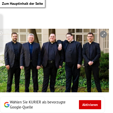
Zum Hauptinhalt der Seite
Copyright-Hinweis öffnen/schließen
Wählen Sie KURIER als bevorzugte
Aktivieren
tik Untermenü
Google-Quelle