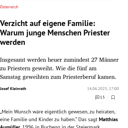
rreich Untermenü
Österreich
rt Untermenü
Verzicht auf eigene Familie:
Warum junge Menschen Priester
schaft Untermenü
werden
s Untermenü
Insgesamt werden heuer zumindest 27 Männer
zeit Untermenü
zu Priestern geweiht. Wie die fünf am
undheit Untermenü
Samstag geweihten zum Priesterberuf kamen.
tur Untermenü
Josef Kleinrath
14.06.2025, 17:00
15
nung Untermenü
„Mein Wunsch wäre eigentlich gewesen, zu heiraten,
lität Untermenü
eine Familie und Kinder zu haben.“ Das sagt
Matthias
Aumüller
, 1996 in Buchegg in der Steiermark