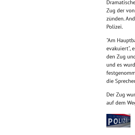
Dramatische
Zug der von
zünden. And
Polizei.
"Am Hauptba
evakuiert",
den Zug und
und es wurde
festgenomme
die Spreche
Der Zug wur
auf dem Weg