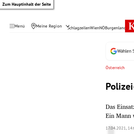
Zum Hauptinhalt der Seite
Menü
Meine Region
Schlagzeilen
Wien
NÖ
Burgenland
Öste
Wählen S
Österreich
Polize
Das Einsa
Ein Mann 
tik Untermenü
17.04.2021, 14
rreich Untermenü