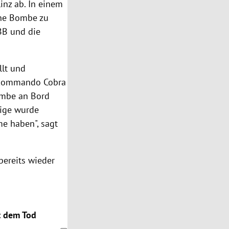
nz ab. In einem
ine Bombe zu
BB und die
llt und
atzkommando Cobra
ombe an Bord
tige wurde
e haben", sagt
ereits wieder
t dem Tod