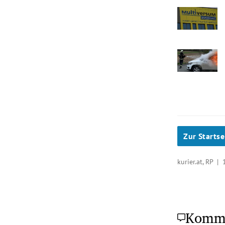
Zur Startse
kurier.at, RP |
Komm