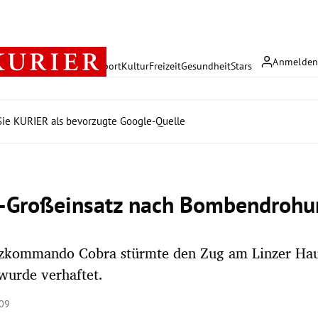
Anmelde
rreich
Politik
Wirtschaft
Sport
Kultur
Freizeit
Gesundheit
Stars
ie KURIER als bevorzugte Google-Quelle
i-Großeinsatz nach Bombendrohu
tzkommando Cobra stürmte den Zug am Linzer Ha
wurde verhaftet.
:09