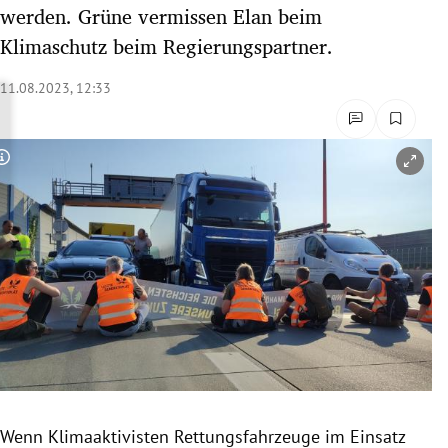
werden. Grüne vermissen Elan beim
rreich Untermenü
Klimaschutz beim Regierungspartner.
rt Untermenü
11.08.2023, 12:33
schaft Untermenü
s Untermenü
Copyright-Hinweis öffnen/schließen
zeit Untermenü
undheit Untermenü
tur Untermenü
nung Untermenü
lität Untermenü
Wenn Klimaaktivisten Rettungsfahrzeuge im Einsatz