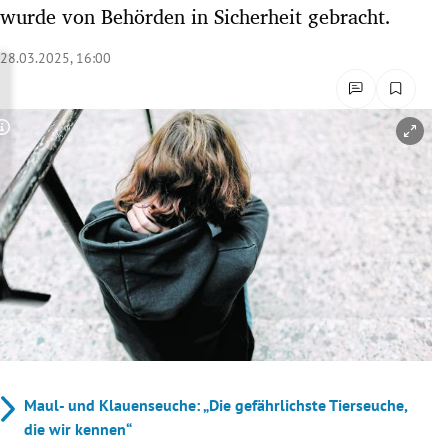
wurde von Behörden in Sicherheit gebracht.
rreich Untermenü
28.03.2025, 16:00
rt Untermenü
schaft Untermenü
Copyright-Hinweis öffnen/schließen
s Untermenü
zeit Untermenü
undheit Untermenü
tur Untermenü
nung Untermenü
lität Untermenü
Maul- und Klauenseuche: „Die gefährlichste Tierseuche,
die wir kennen“