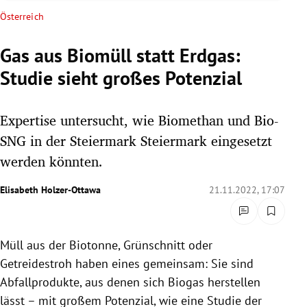
rreich Untermenü
Österreich
rt Untermenü
Gas aus Biomüll statt Erdgas:
Studie sieht großes Potenzial
schaft Untermenü
s Untermenü
Expertise untersucht, wie Biomethan und Bio-
SNG in der Steiermark Steiermark eingesetzt
zeit Untermenü
werden könnten.
undheit Untermenü
Elisabeth Holzer-Ottawa
21.11.2022, 17:07
tur Untermenü
Müll aus der Biotonne, Grünschnitt oder
nung Untermenü
Getreidestroh haben eines gemeinsam: Sie sind
lität Untermenü
Abfallprodukte, aus denen sich Biogas herstellen
lässt – mit großem Potenzial, wie eine Studie der