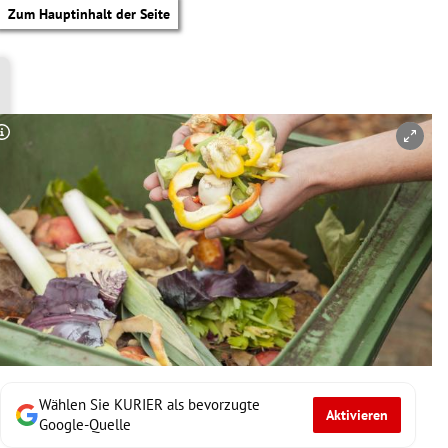
Zum Hauptinhalt der Seite
Copyright-Hinweis öffnen/schließen
Wählen Sie KURIER als bevorzugte
Aktivieren
tik Untermenü
Google-Quelle