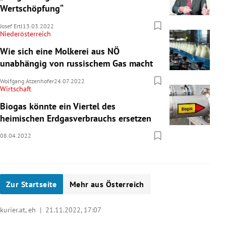
Wertschöpfung“
Josef Ertl
13.03.2022
Niederösterreich
Wie sich eine Molkerei aus NÖ
unabhängig von russischem Gas macht
Wolfgang Atzenhofer
24.07.2022
Wirtschaft
Biogas könnte ein Viertel des
heimischen Erdgasverbrauchs ersetzen
08.04.2022
Zur Startseite
Mehr aus Österreich
kurier.at, eh |
21.11.2022, 17:07