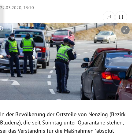
rreich Untermenü
22.03.2020, 13:10
rt Untermenü
Copyright-Hinweis öffnen/schließen
schaft Untermenü
s Untermenü
zeit Untermenü
undheit Untermenü
tur Untermenü
nung Untermenü
In der Bevölkerung der Ortsteile von
Nenzing
(Bezirk
Bludenz), die seit Sonntag unter
Quarantäne
stehen,
lität Untermenü
sei das Verständnis für die Maßnahmen "absolut