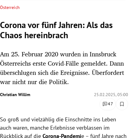
rreich Untermenü
Österreich
rt Untermenü
Corona vor fünf Jahren: Als das
Chaos hereinbrach
schaft Untermenü
s Untermenü
Am 25. Februar 2020 wurden in Innsbruck
Österreichs erste Covid-Fälle gemeldet. Dann
zeit Untermenü
überschlugen sich die Ereignisse. Überfordert
war nicht nur die Politik.
undheit Untermenü
Christian Willim
25.02.2025, 05:00
tur Untermenü
47
nung Untermenü
So groß und vielzählig die Einschnitte ins Leben
lität Untermenü
auch waren, manche Erlebnisse verblassen im
Rückblick auf die
Corona-Pandemi
e – fünf Jahre nach