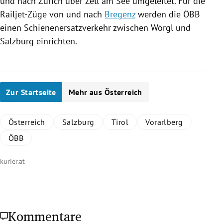
und nach
Zürich
über
Zell am See
umgeleitet. Für die
Railjet-Züge von und nach
Bregenz
werden die
ÖBB
einen Schienenersatzverkehr zwischen
Wörgl
und
Salzburg
einrichten.
Zur Startseite
Mehr aus Österreich
Österreich
Salzburg
Tirol
Vorarlberg
ÖBB
kurier.at
Kommentare