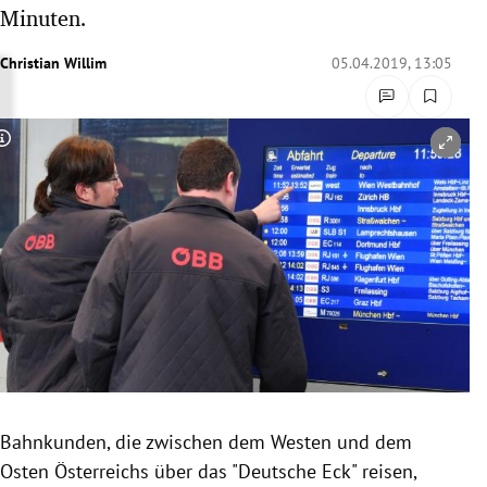
Minuten.
rreich Untermenü
Christian Willim
05.04.2019, 13:05
rt Untermenü
schaft Untermenü
Copyright-Hinweis öffnen/schließen
s Untermenü
zeit Untermenü
undheit Untermenü
tur Untermenü
nung Untermenü
lität Untermenü
Bahnkunden
, die zwischen dem Westen und dem
Osten
Österreichs
über das "Deutsche
Eck
" reisen,