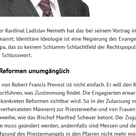
er Kardinal Ladislav Nemeth hat das bei seinem Vortrag im
nannt: Identitäre Ideologie ist eine Negierung des Evange
opa, das zu keinem Schlamm-Schlachtfeld der Rechtspopuli
m Schlusswort.
 Reformen unumgänglich
von Robert Francis Prevost ist nicht einfach. Er will den 
fortführen, was Zustimmung findet. Die Engagierten erwar
 konkreten Reformen sichtbar wird. So in der Zulassung vo
 verheirateten Männern) zur Priesterweihe und von Frauen
weihe, wie das Bischof Manfred Scheuer betont. Der Zug
he muss geändert werden, andernfalls sind Messen und de
grund des Priestermangels in den Pfarren nicht mehr mög