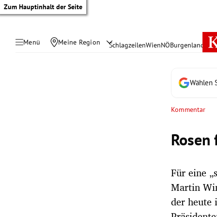
Zum Hauptinhalt der Seite
Menü
Meine Region
Schlagzeilen
Wien
NÖ
Burgenland
Öste
Wählen S
Kommentar
Rosen 
Für eine „
Martin Win
tik Untermenü
der heute 
Präsidente
rreich Untermenü