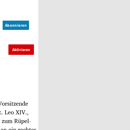
n
Abonnieren
Aktivieren
Vorsitzende
. Leo XIV.,
d zum Rüpel-
an ein rechtes