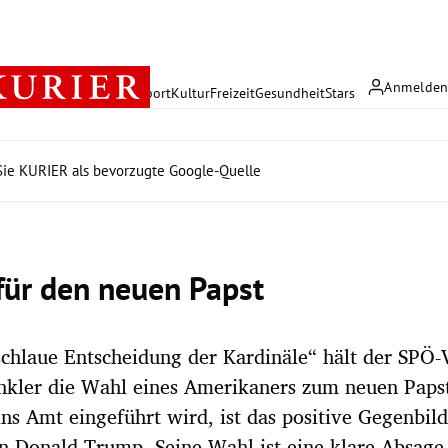
Anmelde
rreich
Politik
Wirtschaft
Sport
Kultur
Freizeit
Gesundheit
Stars
ie KURIER als bevorzugte Google-Quelle
für den neuen Papst
schlaue Entscheidung der Kardinäle“ hält der SPÖ-
kler die Wahl eines Amerikaners zum neuen Papst
ins Amt eingeführt wird, ist das positive Gegenbil
n Donald Trump. Seine Wahl ist eine klare Absage 