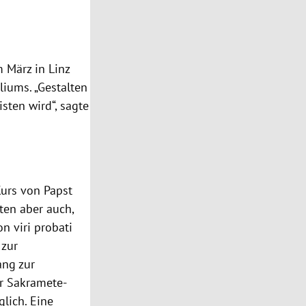
 März in Linz
liums. „Gestalten
sten wird“, sagte
Kurs von Papst
ten aber auch,
n viri probati
 zur
ang zur
r Sakramete-
lich. Eine