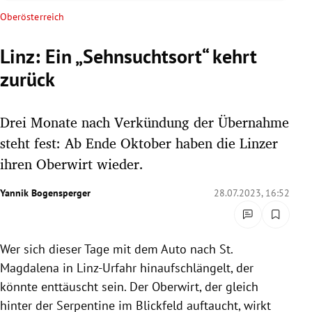
rreich Untermenü
Oberösterreich
rt Untermenü
Linz: Ein „Sehnsuchtsort“ kehrt
zurück
schaft Untermenü
s Untermenü
Drei Monate nach Verkündung der Übernahme
steht fest: Ab Ende Oktober haben die Linzer
zeit Untermenü
ihren Oberwirt wieder.
undheit Untermenü
Yannik Bogensperger
28.07.2023, 16:52
tur Untermenü
Wer sich dieser Tage mit dem Auto nach St.
nung Untermenü
Magdalena in Linz-Urfahr hinaufschlängelt, der
lität Untermenü
könnte enttäuscht sein. Der Oberwirt, der gleich
hinter der Serpentine im Blickfeld auftaucht, wirkt