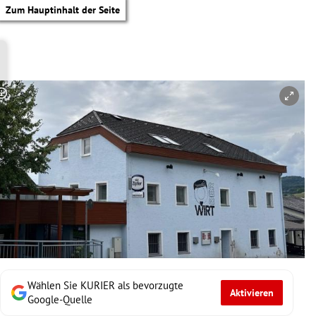
Zum Hauptinhalt der Seite
Copyright-Hinweis öffnen/schließen
Wählen Sie KURIER als bevorzugte
Aktivieren
tik Untermenü
Google-Quelle