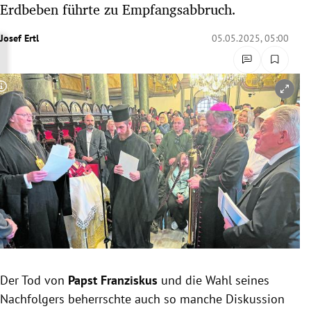
Erdbeben führte zu Empfangsabbruch.
rreich Untermenü
Josef Ertl
05.05.2025, 05:00
rt Untermenü
schaft Untermenü
Copyright-Hinweis öffnen/schließen
s Untermenü
zeit Untermenü
undheit Untermenü
tur Untermenü
nung Untermenü
Der Tod von
Papst Franziskus
und die Wahl seines
lität Untermenü
Nachfolgers beherrschte auch so manche Diskussion