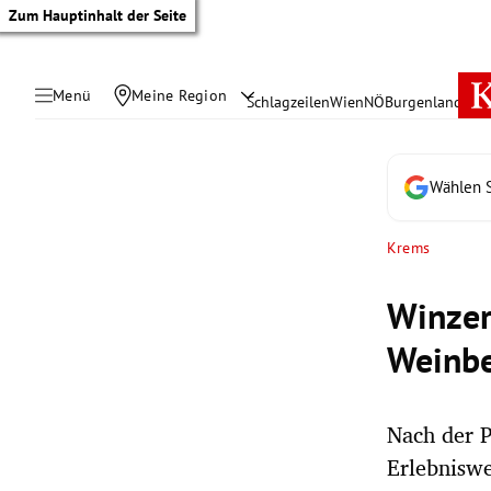
Zum Hauptinhalt der Seite
Menü
Meine Region
Schlagzeilen
Wien
NÖ
Burgenland
Öste
Wählen S
Krems
Winzer
Weinbe
Nach der P
tik Untermenü
Erlebniswe
rreich Untermenü