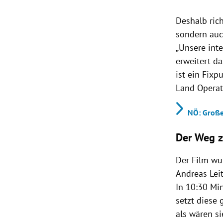
Deshalb rich
sondern auc
„Unsere int
erweitert d
ist ein Fix
Land Operati
NÖ: Große
Der Weg 
Der Film wu
Andreas Lei
In 10:30 Min
setzt diese
als wären si