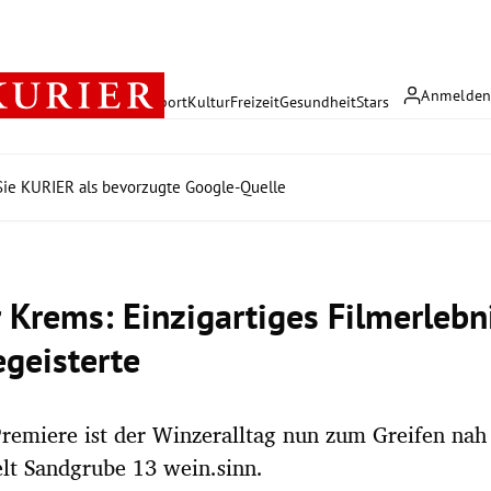
Anmelde
rreich
Politik
Wirtschaft
Sport
Kultur
Freizeit
Gesundheit
Stars
ie KURIER als bevorzugte Google-Quelle
 Krems: Einzigartiges Filmerlebni
geisterte
remiere ist der Winzeralltag nun zum Greifen nah
lt Sandgrube 13 wein.sinn.