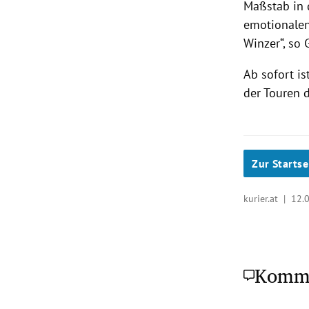
Maßstab in 
emotionalen
Winzer“, so 
Ab sofort i
der Touren d
Zur Startse
kurier.at |
12.
Komm