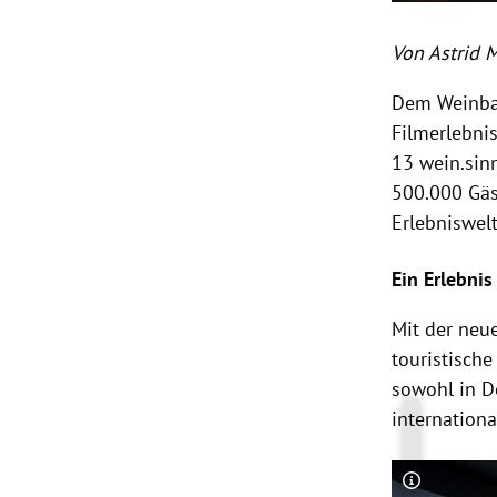
Von Astrid 
Dem Weinbau
Filmerlebni
13 wein.sinn
500.000 Gäs
Erlebniswel
Ein Erlebnis 
Mit der neue
touristisch
sowohl in D
internation
Copyright-