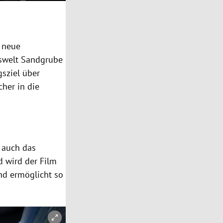
 neue
iswelt Sandgrube
gsziel über
her in die
n auch das
d wird der Film
nd ermöglicht so