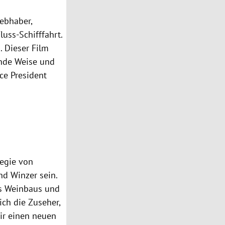
iebhaber,
uss-Schifffahrt.
. Dieser Film
ende Weise und
ce President
egie von
d Winzer sein.
des Weinbaus und
ich die Zuseher,
wir einen neuen