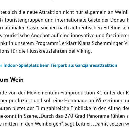
tet sich die neue Attraktion nicht nur allgemein an Weinl
h Touristengruppen und internationale Gäste der Donau-Fl
ernationalen Gäste suchen nach authentischen Erlebnissen
as touristische Angebot auf eine innovative und faszinier
punkt in unserem Programm“, erklärt Klaus Schemminger, Vi
ons für die Flusskreuzfahrten bei Viking.
r Indoor-Spielplatz beim Tierpark als Ganzjahresattraktion
zum Wein
rde von der Moviementum Filmproduktion KG unter der R
tner produziert und soll eine Hommage an Winzerinnen un
uten bietet der Film zahlreiche Einblicke in den Alltag 
 gekonnt in Szene. „Durch das 270-Grad-Panorama fühlen s
e mitten in den Weinbergen“, sagt Leitner. „Damit setzen 