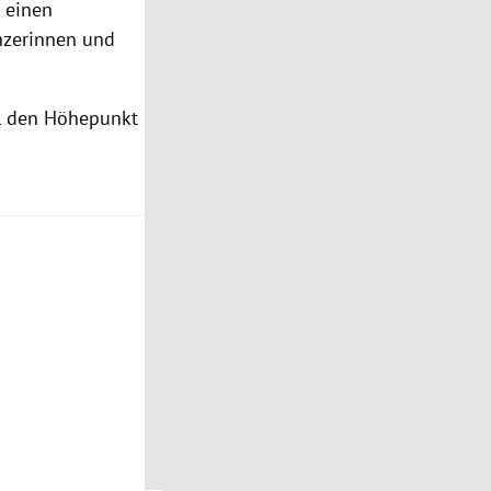
 einen
nzerinnen und
ll den Höhepunkt