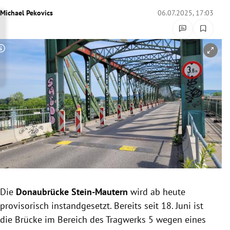
rreich Untermenü
Michael Pekovics
06.07.2025, 17:03
rt Untermenü
Copyright-Hinweis öffnen/schließen
schaft Untermenü
s Untermenü
zeit Untermenü
undheit Untermenü
tur Untermenü
nung Untermenü
Die
Donaubrücke Stein-Mautern
wird ab heute
provisorisch instandgesetzt. Bereits seit 18. Juni ist
lität Untermenü
die Brücke im Bereich des Tragwerks 5 wegen eines